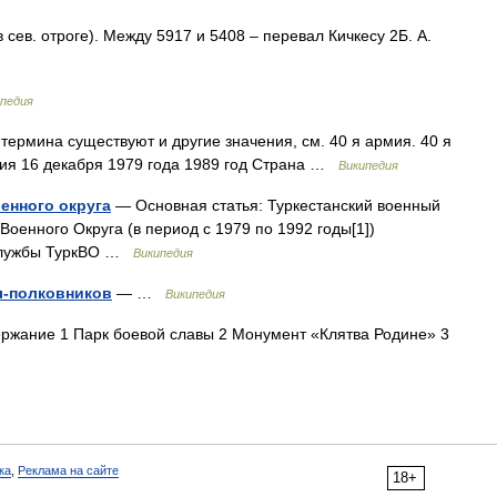
 сев. отроге). Между 5917 и 5408 – перевал Кичкесу 2Б. А.
педия
термина существуют и другие значения, см. 40 я армия. 40 я
ия 16 декабря 1979 года 1989 год Страна …
Википедия
енного округа
— Основная статья: Туркестанский военный
Военного Округа (в период с 1979 по 1992 годы[1])
 службы ТуркВО …
Википедия
л-полковников
— …
Википедия
жание 1 Парк боевой славы 2 Монумент «Клятва Родине» 3
ка
,
Реклама на сайте
18+