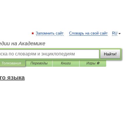
Запомнить сайт
Словарь на свой сайт
RU
едии на Академике
Найти!
Толкования
Переводы
Книги
Игры ⚽
го языка