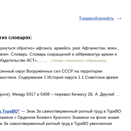
Туркменбурнефть
гих словарях:
уться обратно» афганск. армейск. разг. Афганистан, воен.,
 воен. Словарь: Словарь сокращений и аббревиатур армии и
О «Издательство АСТ»,… …
Словарь сокращений и аббревиатур
оенный округ Вооружённых сил СССР на территории
захстана. Содержание 1 История округа 1.1 Советское время
троге). Между 5917 и 5408 – перевал Кичкесу 2Б. А. Джулий …
д ТуркВО"
— Знак За самоотверженный ратный труд в ТуркВО
знамени с Орденом Боевого Красного Знамени на фоне знамя
 и За самоотверженный ратный труд в ТуркВО увенчанная