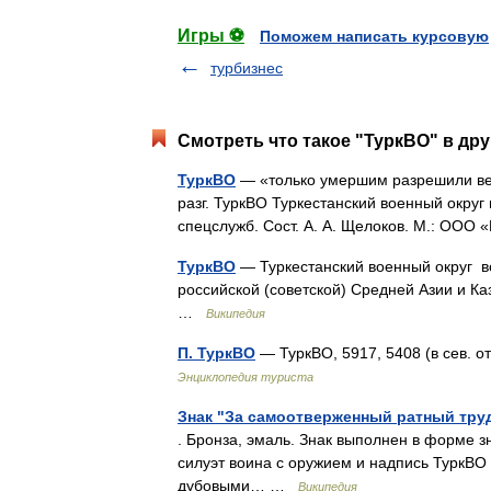
Игры ⚽
Поможем написать курсовую
турбизнес
Смотреть что такое "ТуркВО" в дру
ТуркВО
— «только умершим разрешили верн
разг. ТуркВО Туркестанский военный округ
спецслужб. Сост. А. А. Щелоков. М.: ОО
ТуркВО
— Туркестанский военный округ в
российской (советской) Средней Азии и Ка
…
Википедия
П. ТуркВО
— ТуркВО, 5917, 5408 (в сев. о
Энциклопедия туриста
Знак "За самоотверженный ратный тру
. Бронза, эмаль. Знак выполнен в форме 
силуэт воина с оружием и надпись ТуркВО
дубовыми… …
Википедия