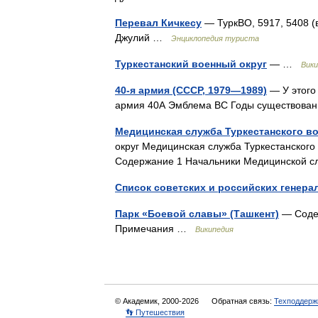
Перевал Кичкесу
— ТуркВО, 5917, 5408 (в
Джулий …
Энциклопедия туриста
Туркестанский военный округ
— …
Вики
40-я армия (СССР, 1979—1989)
— У этого 
армия 40А Эмблема ВС Годы существован
Медицинская служба Туркестанского во
округ Медицинская служба Туркестанского 
Содержание 1 Начальники Медицинской
Список советских и российских генера
Парк «Боевой славы» (Ташкент)
— Содер
Примечания …
Википедия
© Академик, 2000-2026
Обратная связь:
Техподдерж
👣 Путешествия