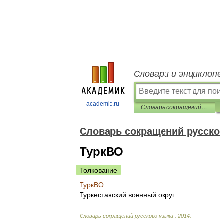
Словари и энциклоп
academic.ru
Словарь сокращений русского языка
Словарь сокращений русско
ТуркВО
Толкование
ТуркВО
Туркестанский
военный
округ
Словарь
сокращений
русского
языка
.
2014
.